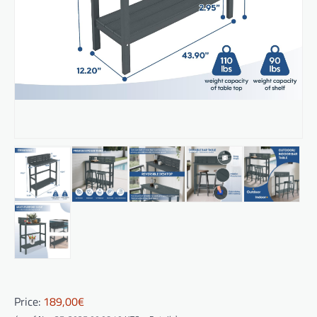
Price:
189,00€