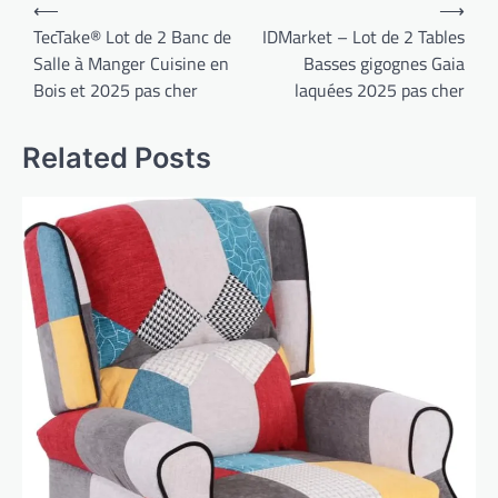
Navigation
⟵
⟶
de
TecTake® Lot de 2 Banc de
IDMarket – Lot de 2 Tables
Salle à Manger Cuisine en
Basses gigognes Gaia
l’article
Bois et 2025 pas cher
laquées 2025 pas cher
Related Posts