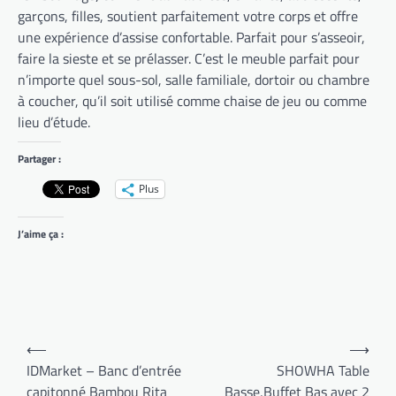
garçons, filles, soutient parfaitement votre corps et offre
une expérience d’assise confortable. Parfait pour s’asseoir,
faire la sieste et se prélasser. C’est le meuble parfait pour
n’importe quel sous-sol, salle familiale, dortoir ou chambre
à coucher, qu’il soit utilisé comme chaise de jeu ou comme
lieu d’étude.
Partager :
Plus
J’aime ça :
Navigation
⟵
⟶
de
IDMarket – Banc d’entrée
SHOWHA Table
capitonné Bambou Rita
Basse,Buffet Bas avec 2