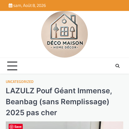
Skip
sam, Août 8, 2026
to
content
UNCATEGORIZED
LAZULZ Pouf Géant Immense,
Beanbag (sans Remplissage)
2025 pas cher
Save