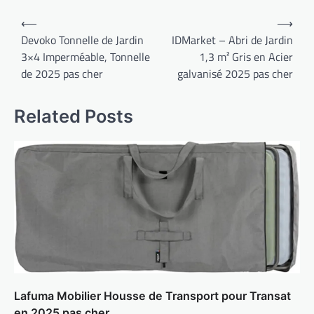
Navigation
⟵
⟶
de
Devoko Tonnelle de Jardin
IDMarket – Abri de Jardin
3×4 Imperméable, Tonnelle
1,3 m² Gris en Acier
l’article
de 2025 pas cher
galvanisé 2025 pas cher
Related Posts
Lafuma Mobilier Housse de Transport pour Transat
en 2025 pas cher