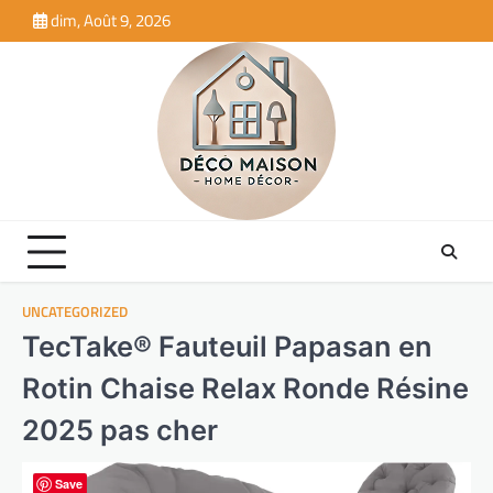
Skip
dim, Août 9, 2026
to
content
UNCATEGORIZED
TecTake® Fauteuil Papasan en
Rotin Chaise Relax Ronde Résine
2025 pas cher
Save