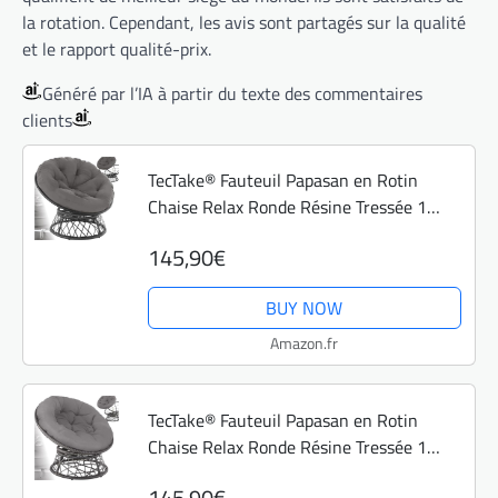
la rotation. Cependant, les avis sont partagés sur la qualité
et le rapport qualité-prix.
Généré par l’IA à partir du texte des commentaires
clients
TecTake® Fauteuil Papasan en Rotin
Chaise Relax Ronde Résine Tressée 1
Place Pivotant à 360°, Coussin Épais
145,90€
Grand Confort Inclus, Mobilier de Jardin
pour...
BUY NOW
Amazon.fr
TecTake® Fauteuil Papasan en Rotin
Chaise Relax Ronde Résine Tressée 1
Place Pivotant à 360°, Coussin Épais
145,90€