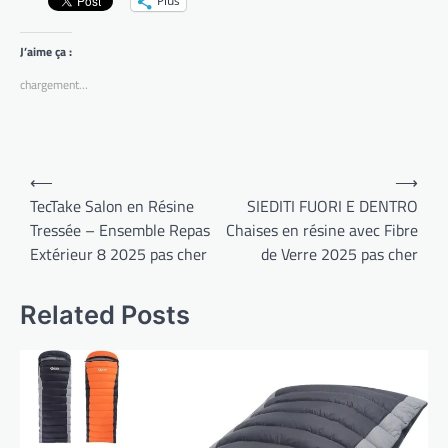
Plus
J’aime ça :
chargement…
Navigation
⟵
⟶
de
TecTake Salon en Résine
SIEDITI FUORI E DENTRO
Tressée – Ensemble Repas
Chaises en résine avec Fibre
l’article
Extérieur 8 2025 pas cher
de Verre 2025 pas cher
Related Posts