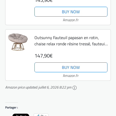
Grand Confort Inclus, Mobilier de Jardin
pour...
BUY NOW
Amazon.fr
Outsunny Fauteuil papasan en rotin,
chaise relax ronde résine tressé, fauteuil
pivotant à 360° avec coussin rembourré
147,90€
Ø 100 cm, intérieure ou extérieure,...
BUY NOW
Amazon.fr
Amazon price updated:
juillet 6, 2026 8:22 pm
Partager :