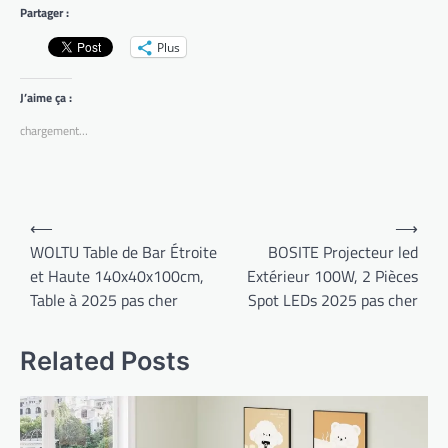
Partager :
Plus
J’aime ça :
chargement…
Navigation
⟵
⟶
de
WOLTU Table de Bar Étroite
BOSITE Projecteur led
et Haute 140x40x100cm,
Extérieur 100W, 2 Pièces
l’article
Table à 2025 pas cher
Spot LEDs 2025 pas cher
Related Posts