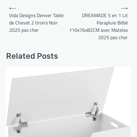
Navigation
⟵
⟶
de
Vida Designs Denver Table
DREAMADE 5 en 1 Lit
de Chevet 2 tiroirs Noir
Parapluie Bébé
l’article
2025 pas cher
110x76x82CM avec Matelas
2025 pas cher
Related Posts