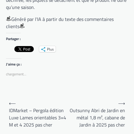
déchirée, les piquets se détachent et que le produit ne dure
qu’une saison.
Généré par l’IA à partir du texte des commentaires
clients
Partager :
Plus
J’aime ça :
chargement…
Navigation
⟵
⟶
de
IDMarket – Pergola édition
Outsunny Abri de Jardin en
Luxe Lames orientables 3×4
métal 1,8 m², cabane de
l’article
M et 4 2025 pas cher
Jardin à 2025 pas cher