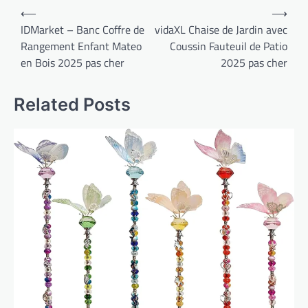
Navigation
⟵
⟶
de
IDMarket – Banc Coffre de
vidaXL Chaise de Jardin avec
Rangement Enfant Mateo
Coussin Fauteuil de Patio
l’article
en Bois 2025 pas cher
2025 pas cher
Related Posts