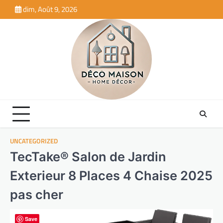
Skip
dim, Août 9, 2026
to
content
UNCATEGORIZED
TecTake® Salon de Jardin
Exterieur 8 Places 4 Chaise 2025
pas cher
Save