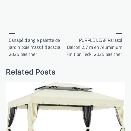
Navigation
⟵
⟶
de
Canapé d angle palette de
PURPLE LEAF Parasol
jardin bois massif d acacia
Balcon 2,7 m en Aluminium
l’article
2025 pas cher
Finition Teck, 2025 pas cher
Related Posts