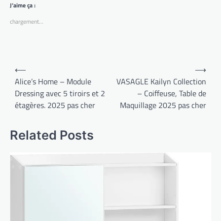
J’aime ça :
chargement…
Navigation
⟵
⟶
de
Alice’s Home – Module
VASAGLE Kailyn Collection
Dressing avec 5 tiroirs et 2
– Coiffeuse, Table de
l’article
étagères. 2025 pas cher
Maquillage 2025 pas cher
Related Posts