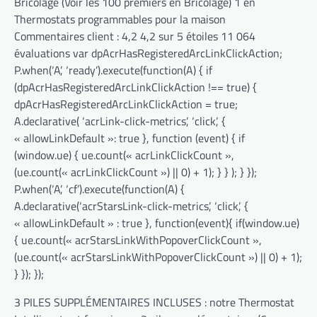
Bricolage (Voir les 100 premiers en Bricolage) 1 en
Thermostats programmables pour la maison
Commentaires client : 4,2 4,2 sur 5 étoiles 11 064
évaluations var dpAcrHasRegisteredArcLinkClickAction;
P.when(‘A’, ‘ready’).execute(function(A) { if
(dpAcrHasRegisteredArcLinkClickAction !== true) {
dpAcrHasRegisteredArcLinkClickAction = true;
A.declarative( ‘acrLink-click-metrics’, ‘click’, {
« allowLinkDefault »: true }, function (event) { if
(window.ue) { ue.count(« acrLinkClickCount »,
(ue.count(« acrLinkClickCount ») || 0) + 1); } } ); } });
P.when(‘A’, ‘cf’).execute(function(A) {
A.declarative(‘acrStarsLink-click-metrics’, ‘click’, {
« allowLinkDefault » : true }, function(event){ if(window.ue)
{ ue.count(« acrStarsLinkWithPopoverClickCount »,
(ue.count(« acrStarsLinkWithPopoverClickCount ») || 0) + 1);
} }); });
3 PILES SUPPLÉMENTAIRES INCLUSES : notre Thermostat