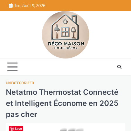
Skip
dim, Août 9, 2026
to
content
UNCATEGORIZED
Netatmo Thermostat Connecté
et Intelligent Économe en 2025
pas cher
Save