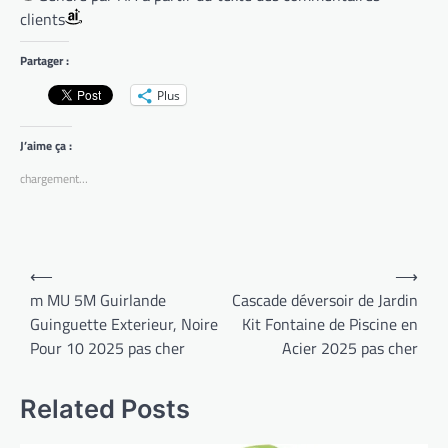
clients
Partager :
Plus
J’aime ça :
chargement…
Navigation
⟵
⟶
de
m MU 5M Guirlande
Cascade déversoir de Jardin
Guinguette Exterieur, Noire
Kit Fontaine de Piscine en
l’article
Pour 10 2025 pas cher
Acier 2025 pas cher
Related Posts