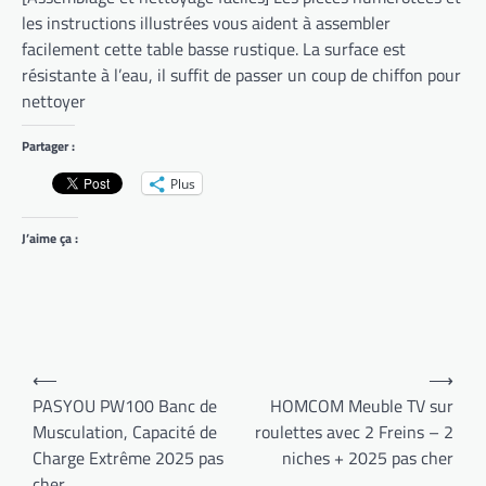
les instructions illustrées vous aident à assembler
facilement cette table basse rustique. La surface est
résistante à l’eau, il suffit de passer un coup de chiffon pour
nettoyer
Partager :
Plus
J’aime ça :
Navigation
⟵
⟶
de
PASYOU PW100 Banc de
HOMCOM Meuble TV sur
Musculation, Capacité de
roulettes avec 2 Freins – 2
l’article
Charge Extrême 2025 pas
niches + 2025 pas cher
cher