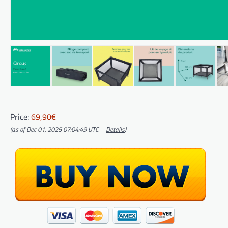
Price:
69,90€
(as of Dec 01, 2025 07:04:49 UTC –
Details
)