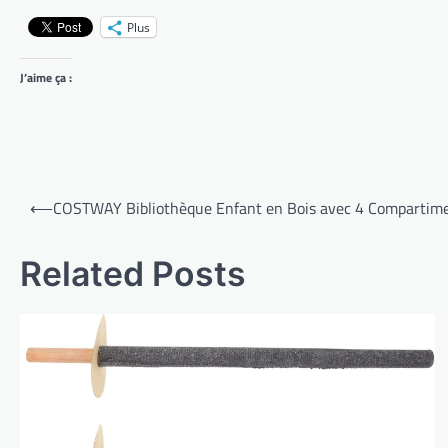
Plus
J’aime ça :
Navigation
⟵
COSTWAY Bibliothèque Enfant en Bois avec 4 Compartime
de
l’article
Related Posts