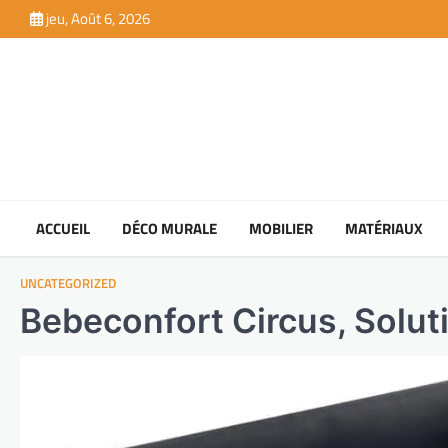
Skip
jeu, Août 6, 2026
to
content
ACCUEIL
DÉCO MURALE
MOBILIER
MATÉRIAUX
UNCATEGORIZED
Bebeconfort Circus, Solut