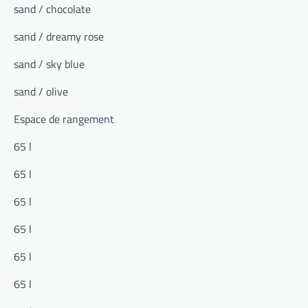
sand / chocolate
sand / dreamy rose
sand / sky blue
sand / olive
Espace de rangement
65 l
65 l
65 l
65 l
65 l
65 l