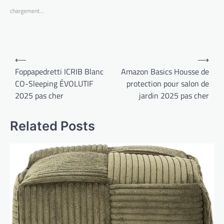
chargement…
Navigation
⟵
⟶
de
Foppapedretti ICRIB Blanc
Amazon Basics Housse de
CO-Sleeping ÉVOLUTIF
protection pour salon de
l’article
2025 pas cher
jardin 2025 pas cher
Related Posts