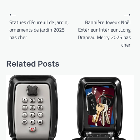
Navigation
⟵
⟶
de
Statues d’écureuil de jardin,
Bannière Joyeux Noël
ornements de jardin 2025
Extérieur Intérieur ,Long
l’article
pas cher
Drapeau Merry 2025 pas
cher
Related Posts