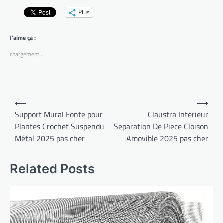
Plus
J’aime ça :
chargement…
Navigation
⟵
⟶
de
Support Mural Fonte pour
Claustra Intérieur
Plantes Crochet Suspendu
Separation De Piece Cloison
l’article
Métal 2025 pas cher
Amovible 2025 pas cher
Related Posts