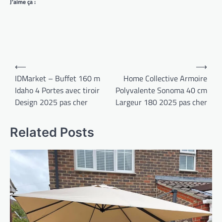
J’aime ça :
Navigation
⟵
⟶
de
IDMarket – Buffet 160 m
Home Collective Armoire
Idaho 4 Portes avec tiroir
Polyvalente Sonoma 40 cm
l’article
Design 2025 pas cher
Largeur 180 2025 pas cher
Related Posts