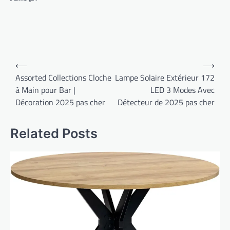
Navigation
⟵
⟶
de
Assorted Collections Cloche
Lampe Solaire Extérieur 172
à Main pour Bar |
LED 3 Modes Avec
l’article
Décoration 2025 pas cher
Détecteur de 2025 pas cher
Related Posts