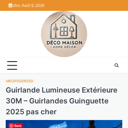
Skip
dim, Août 9, 2026
to
content
UNCATEGORIZED
Guirlande Lumineuse Extérieure
30M – Guirlandes Guinguette
2025 pas cher
Save