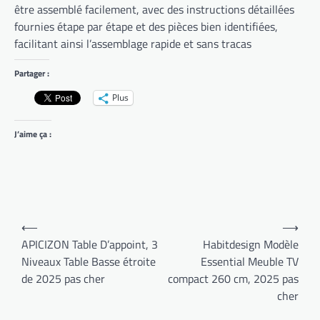
être assemblé facilement, avec des instructions détaillées
fournies étape par étape et des pièces bien identifiées,
facilitant ainsi l’assemblage rapide et sans tracas
Partager :
Plus
J’aime ça :
Navigation
⟵
⟶
de
APICIZON Table D’appoint, 3
Habitdesign Modèle
Niveaux Table Basse étroite
Essential Meuble TV
l’article
de 2025 pas cher
compact 260 cm, 2025 pas
cher