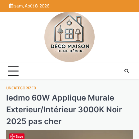
Skip
sam, Août 8, 2026
to
content
UNCATEGORIZED
ledmo 60W Applique Murale
Exterieur/Intérieur 3000K Noir
2025 pas cher
Save