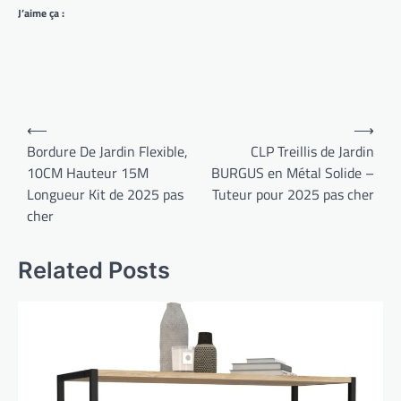
J’aime ça :
Navigation
⟵
⟶
de
Bordure De Jardin Flexible,
CLP Treillis de Jardin
10CM Hauteur 15M
BURGUS en Métal Solide –
l’article
Longueur Kit de 2025 pas
Tuteur pour 2025 pas cher
cher
Related Posts