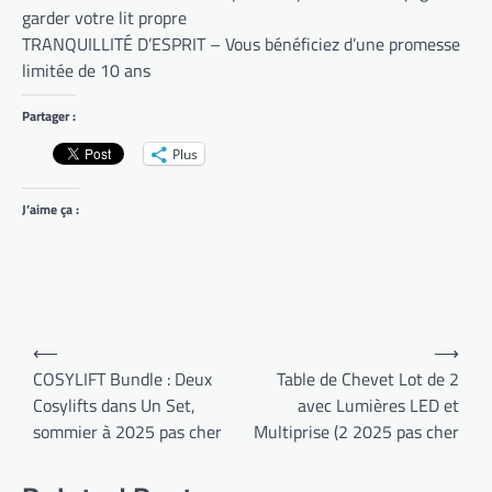
garder votre lit propre
TRANQUILLITÉ D’ESPRIT – Vous bénéficiez d’une promesse
limitée de 10 ans
Partager :
Plus
J’aime ça :
Navigation
⟵
⟶
de
COSYLIFT Bundle : Deux
Table de Chevet Lot de 2
Cosylifts dans Un Set,
avec Lumières LED et
l’article
sommier à 2025 pas cher
Multiprise (2 2025 pas cher