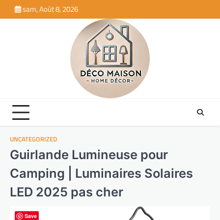
Skip
sam, Août 8, 2026
to
content
UNCATEGORIZED
Guirlande Lumineuse pour
Camping | Luminaires Solaires
LED 2025 pas cher
Save