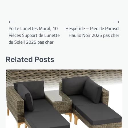
Navigation
⟵
⟶
de
Porte Lunettes Mural, 10
Hespéride – Pied de Parasol
Pièces Support de Lunette
Haulio Noir 2025 pas cher
l’article
de Soleil 2025 pas cher
Related Posts