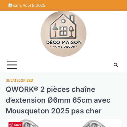
Skip
sam, Août 8, 2026
to
content
UNCATEGORIZED
QWORK® 2 pièces chaîne
d’extension Ø6mm 65cm avec
Mousqueton 2025 pas cher
Save