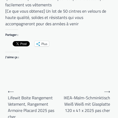
facilement vos vêtements
[Ce que vous obtenez] Un lot de 50 cintres en velours de
haute qualité, solides et résistants qui vous
accompagneront pour des années à venir
Partager :
Plus
J’aime ça :
Navigation
⟵
⟶
de
Lifewit Boite Rangement
IKEA-Malm-Schminktisch
Vetement, Rangement
Weiß Weiß mit Glasplatte
l’article
Armoire Placard 2025 pas
120 x 41 x 2025 pas cher
cher