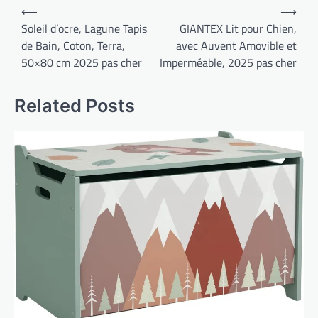
Navigation
⟵
⟶
de
Soleil d’ocre, Lagune Tapis
GIANTEX Lit pour Chien,
de Bain, Coton, Terra,
avec Auvent Amovible et
l’article
50×80 cm 2025 pas cher
Imperméable, 2025 pas cher
Related Posts