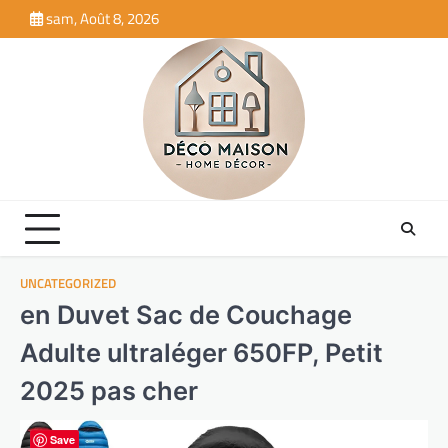
Skip
sam, Août 8, 2026
to
content
UNCATEGORIZED
en Duvet Sac de Couchage
Adulte ultraléger 650FP, Petit
2025 pas cher
Save