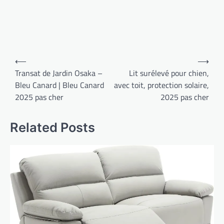
Navigation
⟵
⟶
de
Transat de Jardin Osaka –
Lit surélevé pour chien,
Bleu Canard | Bleu Canard
avec toit, protection solaire,
l’article
2025 pas cher
2025 pas cher
Related Posts