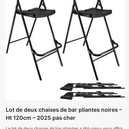
Lot de deux chaises de bar pliantes noires –
Ht 120cm – 2025 pas cher
Le lot de deux chaises de bar pliantes a été conçu pour offrir