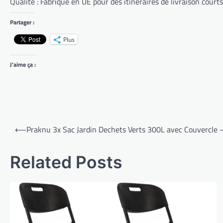
Qualité : Fabriqué en UE pour des itinéraires de livraison court
Partager :
Plus
J’aime ça :
Navigation
⟵
Praknu 3x Sac Jardin Dechets Verts 300L avec Couvercle 
de
l’article
Related Posts