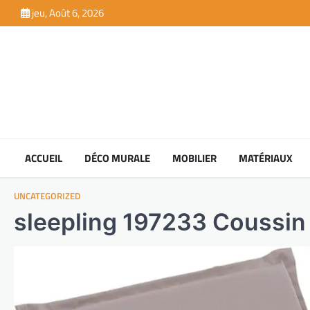
Skip
jeu, Août 6, 2026
to
content
ACCUEIL
DÉCO MURALE
MOBILIER
MATÉRIAUX
UNCATEGORIZED
sleepling 197233 Coussin 