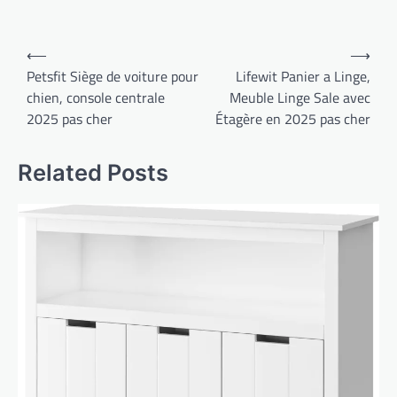
Navigation
⟵
⟶
de
Petsfit Siège de voiture pour
Lifewit Panier a Linge,
chien, console centrale
Meuble Linge Sale avec
l’article
2025 pas cher
Étagère en 2025 pas cher
Related Posts