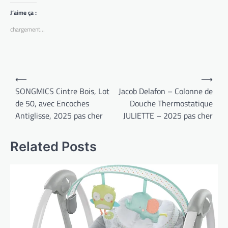
J’aime ça :
chargement…
Navigation
⟵
⟶
de
SONGMICS Cintre Bois, Lot
Jacob Delafon – Colonne de
de 50, avec Encoches
Douche Thermostatique
l’article
Antiglisse, 2025 pas cher
JULIETTE – 2025 pas cher
Related Posts