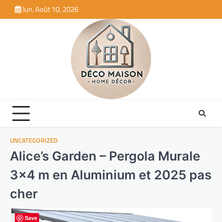
Skip
lun, Août 10, 2026
to
content
UNCATEGORIZED
Alice’s Garden – Pergola Murale
3×4 m en Aluminium et 2025 pas
cher
Save