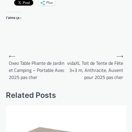
Plus
J’aime ça :
Navigation
⟵
⟶
de
Oxeo Table Pliante de Jardin
vidaXL Toit de Tente de Fête
et Camping – Portable Avec
3×3 m, Anthracite, Auvent
l’article
2025 pas cher
pour 2025 pas cher
Related Posts